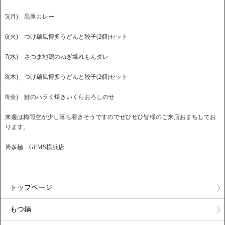
5(月) 黒豚カレー
6(火) つけ麺風博多うどんと餃子(2個)セット
7(水) さつま地鶏のねぎ塩れもんダレ
8(木) つけ麺風博多うどんと餃子(2個)セット
9(金) 鮭のハラミ焼きいくらおろしのせ
来週は梅雨空が少し落ち着きそうですのでぜひぜひ皆様のご来店おまちしてお
ります。
博多極 GEMS横浜店
トップページ
もつ鍋